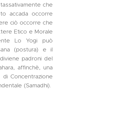
e tassativamente che
esto accada occorre
tere ciò occorre che
attere Etico e Morale
mente Lo Yogi può
sana (postura) e il
diviene padroni del
ahara, affinchè, una
io di Concentrazione
ndentale (Samadhi).