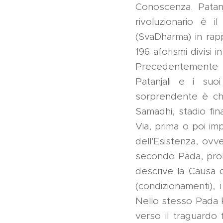
Conoscenza. Patanj
rivoluzionario è i
(SvaDharma) in rapp
196 aforismi divisi 
Precedentemente l
Patanjali e i suo
sorprendente è che
Samadhi, stadio fin
Via, prima o poi im
dell'Esistenza, ovv
secondo Pada, proba
descrive la Causa 
(condizionamenti), 
Nello stesso Pada P
verso il traguardo