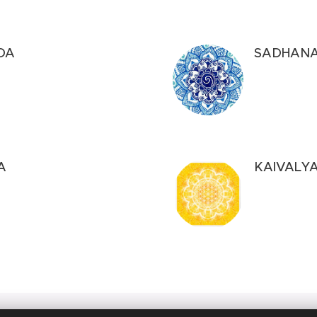
DA
SADHANA
A
KAIVALY