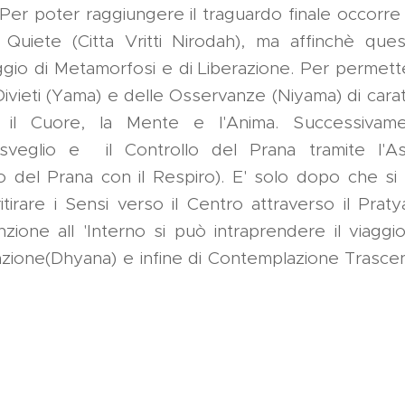
. Per poter raggiungere il traguardo finale occorr
 Quiete (Citta Vritti Nirodah), ma affinchè qu
aggio di Metamorfosi e di Liberazione. Per permet
 Divieti (Yama) e delle Osservanze (Niyama) di car
re il Cuore, la Mente e l'Anima. Successiva
isveglio e il Controllo del Prana tramite l'A
o del Prana con il Respiro). E' solo dopo che si 
tirare i Sensi verso il Centro attraverso il Praty
enzione all 'Interno si può intraprendere il viagg
tazione(Dhyana) e infine di Contemplazione Trasce