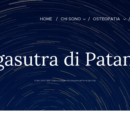
HOME
CHI SONO
OSTEOPATIA
asutra di Patan
Il Libro Sacro dello Yoga e il Viaggio di Evoluzione del Se di ogni Yogi