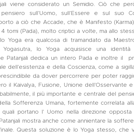
ali viene considerato un Semidio. Ciò che per
l pensiero sull'Uomo, sull'Essere e sul suo C
orto a ciò che Accade, che è Manifesto (Karma). 
in 4 tomi (Pada), molto criptici a volte, ma allo ste
o Yoga era qualcosa di tramandato da Maestr
i Yogasutra, lo Yoga acquisisce una identità 
 Patanjali dedica un intero Pada e inoltre il pr
ale dell'esistenza e della Coscienza, come a sigil
prescindibile da dover percorrere per poter ragg
ero il Kaivalya, Fusione, Unione dell'Osservante e
bilmente, il più importante e centrale del pensie
della Sofferenza Umana, fortemente correlata all
i quali portano l' Uomo nella direzione opposta 
atanjali mostra anche come annientare la sofferen
 finale. Questa soluzione è lo Yoga stesso, che v