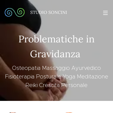
STUDIO SONCINI
Problematiche in
Gravidanza
Osteopatia Massaggio Ayurvedico
Fisioterapia Posturale Yoga Meditazione
Reiki Crescita Personale