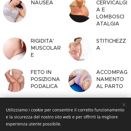
NAUSEA
CERVICALGI
A E
LOMBOSCI
ATALGIA
RIGIDITA'
STITICHEZZ
MUSCOLAR
A
E
FETO IN
ACCOMPAG
POSIZIONA
NAMENTO
PODALICA
AL PARTO
Utilizziamo i cookie per consentire il corretto funzionamento
Studio Soncini, Via San Rocco, 2 20865 Usmate-Velate ( MB )
e la sicurezza del nostro sito web e per offrirti la migliore
esperienza utente possibile.
Tel.
348/4017773
-
349/0093558