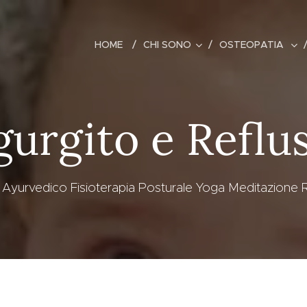
HOME
CHI SONO
OSTEOPATIA
gurgito e Reflu
yurvedico Fisioterapia Posturale Yoga Meditazione R