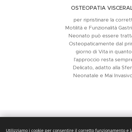
OSTEOPATIA VISCERA
per ripristinare la corret
Motilità e Funzionalità Gastric
Neonato può essere tratt
Osteopaticamente dal pr
giorno di Vita in quanto
l'approccio resta sempr
Delicato, adatto alla Sfe
Neonatale e Mai Invasiv
Studio Soncin
Utilizziamo i cookie per consentire il corretto funzionamento e l