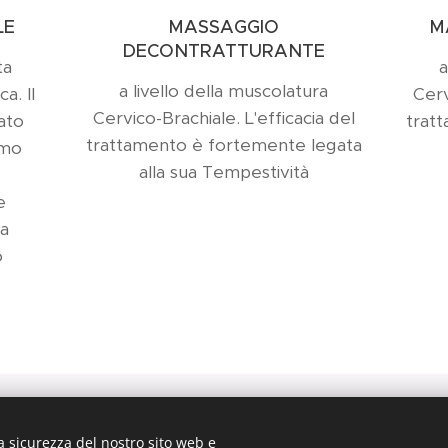
LE
MASSAGGIO
M
DECONTRATTURANTE
ta
a
a livello della muscolatura
a. Il
Cerv
Cervico-Brachiale. L'efficacia del
ato
trat
trattamento è fortemente legata
imo
alla sua Tempestività
e
ra
o
i, Via San Rocco, 2 20865 Usmate-Velate ( MB ) Tel.
348/4017773
a sicurezza del nostro sito web e
info.studiosoncini@gmail.com