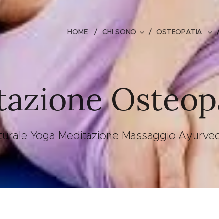
HOME
CHI SONO
OSTEOPATIA
tazione Osteop
sturale Yoga Meditazione Massaggio Ayurvedi