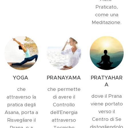
Praticato,
come una
Meditazione.
YOGA
PRANAYAMA
PRATYAHAR
A
che
che permette
dove il Prana
attraverso la
di avere il
viene portato
pratica degli
Controllo
verso il
Asana, porta a
dell'Energia
Centro di Se
Risvegliare il
attraverso
distogliendolo
Prana, e a
Tecniche