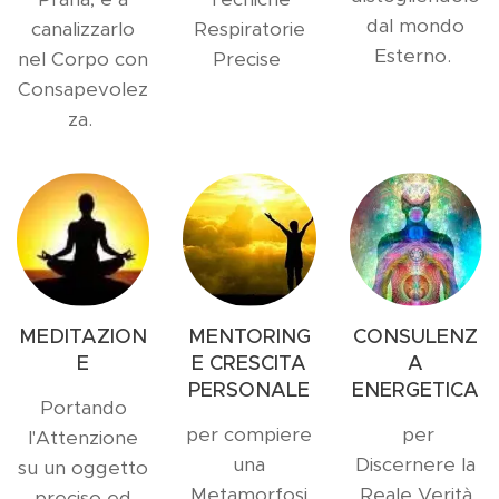
dal mondo
canalizzarlo
Respiratorie
Esterno.
nel Corpo con
Precise
Consapevolez
za.
MEDITAZION
MENTORING
CONSULENZ
E
E CRESCITA
A
PERSONALE
ENERGETICA
Portando
per compiere
per
l'Attenzione
una
Discernere la
su un oggetto
Metamorfosi
Reale Verità
preciso ed