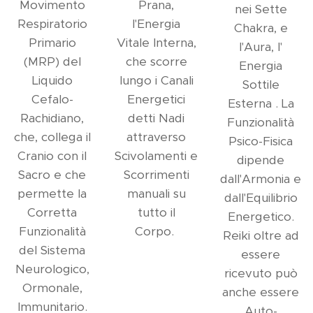
Movimento
Prana,
nei Sette
Respiratorio
l'Energia
Chakra, e
Primario
Vitale Interna,
l'Aura, l'
(MRP) del
che scorre
Energia
Liquido
lungo i Canali
Sottile
Cefalo-
Energetici
Esterna . La
Rachidiano,
detti Nadi
Funzionalità
che, collega il
attraverso
Psico-Fisica
Cranio con il
Scivolamenti e
dipende
Sacro e che
Scorrimenti
dall'Armonia e
permette la
manuali su
dall'Equilibrio
Corretta
tutto il
Energetico.
Funzionalità
Corpo.
Reiki oltre ad
del Sistema
essere
Neurologico,
ricevuto può
Ormonale,
anche essere
Immunitario.
Auto-