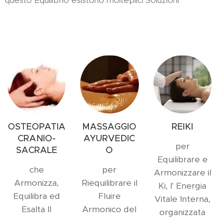
questo Equilibrio esistono molteplici Soluzioni.
OSTEOPATIA
MASSAGGIO
REIKI
CRANIO-
AYURVEDIC
per
SACRALE
O
Equilibrare e
che
per
Armonizzare il
Armonizza,
Riequilibrare il
Ki, l' Energia
Equilibra ed
Fluire
Vitale Interna,
Esalta Il
Armonico del
organizzata