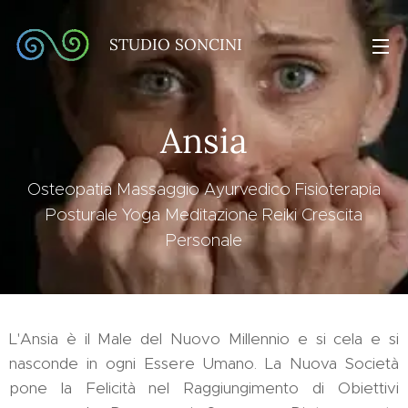
STUDIO SONCINI
Ansia
Osteopatia Massaggio Ayurvedico Fisioterapia
Posturale Yoga Meditazione Reiki Crescita
Personale
L'Ansia è il Male del Nuovo Millennio e si cela e si
nasconde in ogni Essere Umano. La Nuova Società
pone la Felicità nel Raggiungimento di Obiettivi