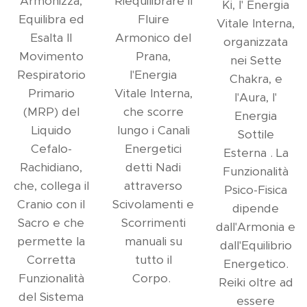
Armonizza,
Riequilibrare il
Ki, l' Energia
Equilibra ed
Fluire
Vitale Interna,
Esalta Il
Armonico del
organizzata
Movimento
Prana,
nei Sette
Respiratorio
l'Energia
Chakra, e
Primario
Vitale Interna,
l'Aura, l'
(MRP) del
che scorre
Energia
Liquido
lungo i Canali
Sottile
Cefalo-
Energetici
Esterna . La
Rachidiano,
detti Nadi
Funzionalità
che, collega il
attraverso
Psico-Fisica
Cranio con il
Scivolamenti e
dipende
Sacro e che
Scorrimenti
dall'Armonia e
permette la
manuali su
dall'Equilibrio
Corretta
tutto il
Energetico.
Funzionalità
Corpo.
Reiki oltre ad
del Sistema
essere