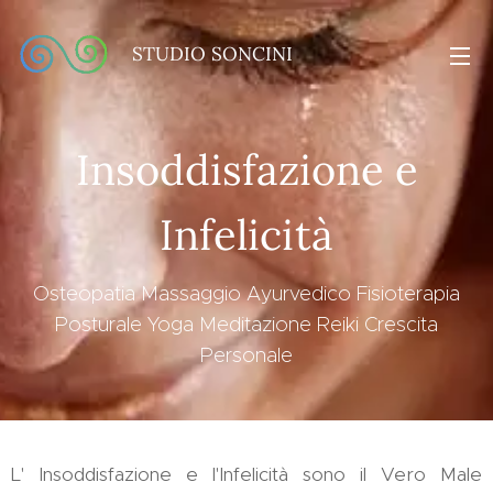
STUDIO SONCINI
Insoddisfazione e
Infelicità
Osteopatia Massaggio Ayurvedico Fisioterapia
Posturale Yoga Meditazione Reiki Crescita
Personale
L' Insoddisfazione e l'Infelicità sono il Vero Male