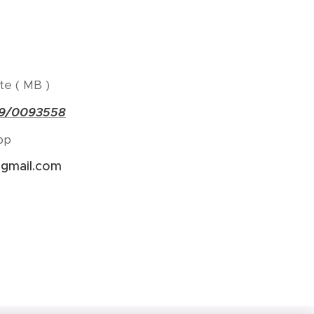
e ( MB )
9/0093558
pp
@gmail.com