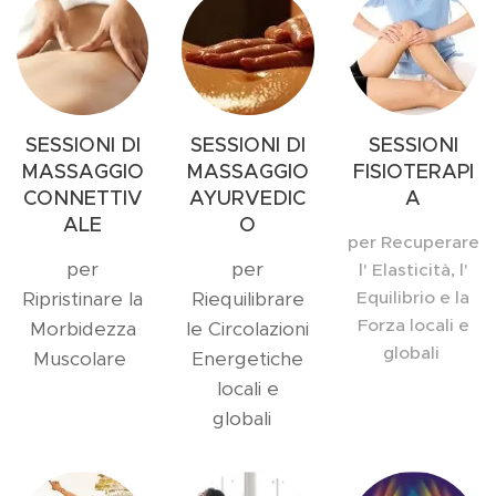
SESSIONI DI
SESSIONI DI
SESSIONI
MASSAGGIO
MASSAGGIO
FISIOTERAPI
CONNETTIV
AYURVEDIC
A
ALE
O
per Recuperare
per
per
l' Elasticità, l'
Ripristinare la
Riequilibrare
Equilibrio e la
Forza locali e
Morbidezza
le Circolazioni
globali
Muscolare
Energetiche
locali e
globali