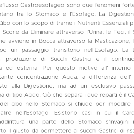
l Reflusso Gastroesofageo sono due fenomeni forte
ntano tra lo Stomaco e l'Esofago. La Digestion
ibo con lo scopo di trarne i Nutrienti Essenziali 
Scorie da Eliminare attraverso l'Urina, le Feci, i
one avviene in Bocca attraverso la Masticazione,
o un passaggio transitorio nell'Esofago. La D
a produzione di Succhi Gastrici e il contin
na ed esterna. Per questo motivo all' inter
ante concentrazione Acida, a differenza dell
sto alla Digestione, ma ad un esclusivo pass
 di tipo Acido. Ciò che separa i due reparti è il Ca
del cibo nello Stomaco si chiude per impedire 
salire nell'Esofago. Esistono casi in cui il Ca
ddirittura una parte dello Stomaco s'invagini 
il giusto da permettere ai succhi Gastrici di risa