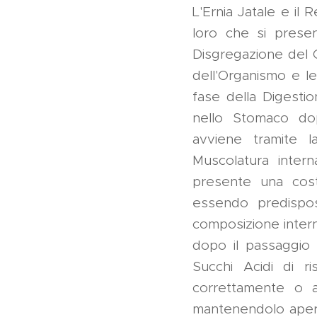
L'Ernia Jatale e i
loro che si prese
Disgregazione del C
dell'Organismo e le 
fase della Digesti
nello Stomaco dop
avviene tramite l
Muscolatura inter
presente una cost
essendo predispo
composizione interna
dopo il passaggio 
Succhi Acidi di ri
correttamente o a
mantenendolo aperto 