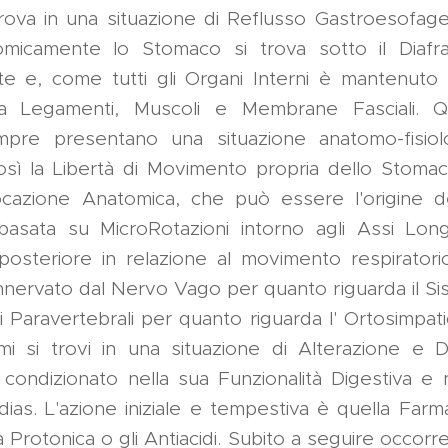
trova in una situazione di Reflusso Gastroesofag
tomicamente lo Stomaco si trova sotto il Diafr
te e, come tutti gli Organi Interni è mantenuto 
a Legamenti, Muscoli e Membrane Fasciali. Q
pre presentano una situazione anatomo-fisiol
osì la Libertà di Movimento propria dello Stomaco
cazione Anatomica, che può essere l'origine del
basata su MicroRotazioni intorno agli Assi Longi
posteriore in relazione al movimento respiratori
nnervato dal Nervo Vago per quanto riguarda il S
i Paravertebrali per quanto riguarda l' Ortosimpat
mi si trovi in una situazione di Alterazione e 
ondizionato nella sua Funzionalità Digestiva e n
dias. L'azione iniziale e tempestiva è quella Farm
a Protonica o gli Antiacidi. Subito a seguire occor