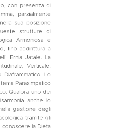
eo, con presenza di
amma, parzialmente
nella sua posizione
ueste strutture di
ogica Armoniosa e
, fino addirittura a
l' Ernia Jatale. La
tudinale, Verticale,
o Diaframmatico. Lo
istema Parasimpatico
ico. Qualora uno dei
Disarmonia anche lo
ella gestione degli
acologica tramite gli
re conoscere la Dieta