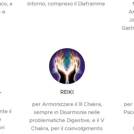
aco, a
intorno, compreso il Diaframma
e e
Ar
J
Gastr
-
REIKI
per Armonizzare il III Chakra,
per 
te il
sempre in Disarmonia nelle
Psic
e
problematiche Digestive, e il V
ri
Chakra, per il coinvolgimento