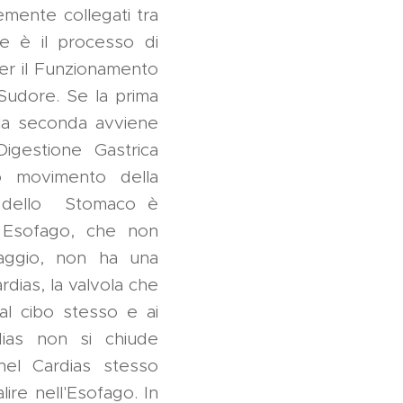
mente collegati tra
e è il processo di
per il Funzionamento
l Sudore. Se la prima
 la seconda avviene
igestione Gastrica
uo movimento della
no dello Stomaco è
' Esofago, che non
aggio, non ha una
rdias, la valvola che
al cibo stesso e ai
rdias non si chiude
nel Cardias stesso
lire nell'Esofago. In